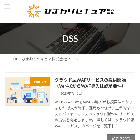
コ
ナ
ン
ビ
テ
ゲ
ン
ー
ツ
シ
へ
ョ
DSS
ス
ン
キ
に
ッ
移
プ
動
TOP｜ひまわりセキュア株式会社
DSS
クラウド型WAFサービスの提供開始
お知らせ
（Ver4.0からWAF導入は必須要件）
2023年7月6日
PCI DSS V4.0からWAFの導入が必須要件となり
ました 導入が簡単、運用もお任せ、圧倒的なコ
ストパフォーマンスのクラウド型WAFサービス
の提供を開始しました。 詳しくは「クラウド型
WAFサービス」のページをご覧下 […]
続きを読む